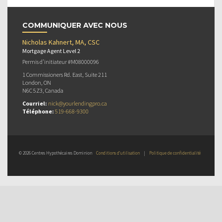
COMMUNIQUER AVEC NOUS
Nicholas Kahnert, MA, CSC
Mortgage Agent Level 2
Permis d’initiateur #M08000096
1 Commissioners Rd. East, Suite 211
London, ON
N6C 5Z3, Canada
Courriel:
nick@yourlendingpro.ca
Téléphone:
519-668-9300
© 2026 Centres Hypothécaires Dominion
Conditions d’utilisation
|
Politique de confidentialité